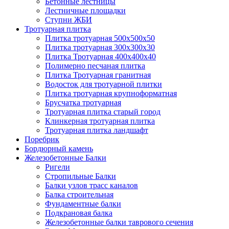
Бетонные лестницы
Лестничные площадки
Ступни ЖБИ
Тротуарная плитка
Плитка тротуарная 500х500х50
Плитка тротуарная 300х300х30
Плитка Тротуарная 400x400x40
Полимерно песчаная плитка
Плитка Тротуарная гранитная
Водосток для тротуарной плитки
Плитка тротуарная крупноформатная
Брусчатка тротуарная
Тротуарная плитка старый город
Клинкерная тротуарная плитка
Тротуарная плитка ландшафт
Поребрик
Бордюрный камень
Железобетонные Балки
Ригели
Стропильные Балки
Балки узлов трасс каналов
Балка строительная
Фундаментные балки
Подкрановая балка
Железобетонные балки таврового сечения