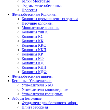
Балки Мостовые
Фермы железобетонные
Прогоны
Железобетонные Колонны
Колонны промышленных зданий
Несущие колонны
Монолитные колонны
Колонны тип К
Колонны КС
Колонны КК
Колонны ККС
Колонны ККП
Колонны КР
Колонны КФ
Колонны КД
Колонны КДП
Колонны КДФ
Железобетонные шпалы
Бетонные Утяжелители
Утяжелители УБО
Утяжелители клиновидные
Утяжелители кольцевые
Заборы Бетонные
Фундамент для бетонного забора
Плита заборная