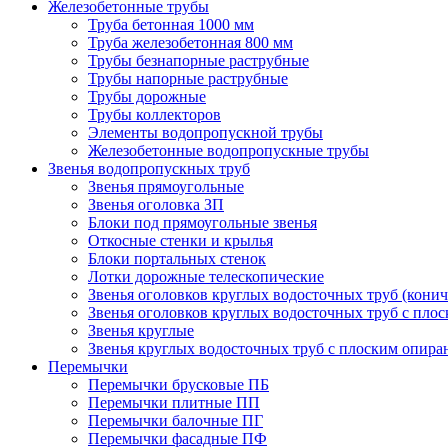
Железобетонные трубы
Труба бетонная 1000 мм
Труба железобетонная 800 мм
Трубы безнапорные раструбные
Трубы напорные раструбные
Трубы дорожные
Трубы коллекторов
Элементы водопропускной трубы
Железобетонные водопропускные трубы
Звенья водопропускных труб
Звенья прямоугольные
Звенья оголовка ЗП
Блоки под прямоугольные звенья
Откосные стенки и крылья
Блоки портальных стенок
Лотки дорожные телескопические
Звенья оголовков круглых водосточных труб (конич
Звенья оголовков круглых водосточных труб с пло
Звенья круглые
Звенья круглых водосточных труб с плоским опир
Перемычки
Перемычки брусковые ПБ
Перемычки плитные ПП
Перемычки балочные ПГ
Перемычки фасадные ПФ