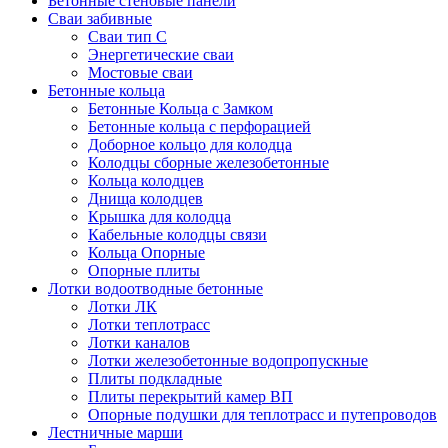
Бетонные стеновые панели
Сваи забивные
Сваи тип С
Энергетические сваи
Mостовые сваи
Бетонные кольца
Бетонные Кольца с Замком
Бетонные кольца с перфорацией
Доборное кольцо для колодца
Колодцы сборные железобетонные
Кольца колодцев
Днища колодцев
Крышка для колодца
Кабельные колодцы связи
Кольца Опорные
Опорные плиты
Лотки водоотводные бетонные
Лотки ЛК
Лотки теплотрасс
Лотки каналов
Лотки железобетонные водопропускные
Плиты подкладные
Плиты перекрытий камер ВП
Опорные подушки для теплотрасс и путепроводов
Лестничные марши