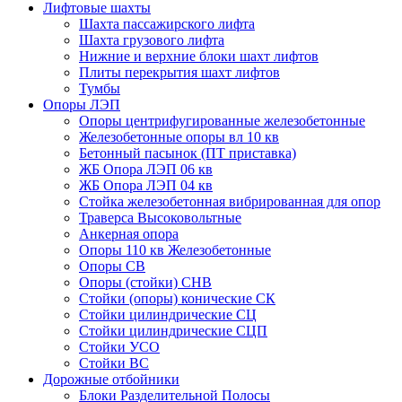
Лифтовые шахты
Шахта пассажирского лифта
Шахта грузового лифта
Нижние и верхние блоки шахт лифтов
Плиты перекрытия шахт лифтов
Тумбы
Опоры ЛЭП
Опоры центрифугированные железобетонные
Железобетонные опоры вл 10 кв
Бетонный пасынок (ПТ приставка)
ЖБ Опора ЛЭП 06 кв
ЖБ Опора ЛЭП 04 кв
Стойка железобетонная вибрированная для опор
Траверса Высоковольтные
Анкерная опора
Опоры 110 кв Железобетонные
Опоры СВ
Опоры (стойки) СНВ
Стойки (опоры) конические СК
Стойки цилиндрические СЦ
Стойки цилиндрические СЦП
Стойки УСО
Стойки ВС
Дорожные отбойники
Блоки Разделительной Полосы