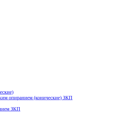
еские)
ским опиранием (конические) ЗКП
анием ЗКП