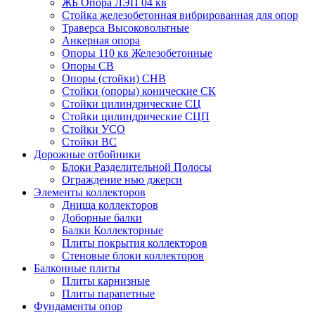
ЖБ Опора ЛЭП 04 кв
Стойка железобетонная вибрированная для опор
Траверса Высоковольтные
Анкерная опора
Опоры 110 кв Железобетонные
Опоры СВ
Опоры (стойки) СНВ
Стойки (опоры) конические СК
Стойки цилиндрические СЦ
Стойки цилиндрические СЦП
Стойки УСО
Стойки ВС
Дорожные отбойники
Блоки Разделительной Полосы
Ограждение нью джерси
Элементы коллекторов
Днища коллекторов
Доборные балки
Балки Коллекторные
Плиты покрытия коллекторов
Стеновые блоки коллекторов
Балконные плиты
Плиты карнизные
Плиты парапетные
Фундаменты опор