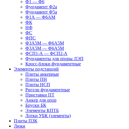
Ф1 — Ф6
Фундамент Ф2а
Фундамент Ф5а
Ф1А — Ф6АМ
ФК
НФ
ФС
ФПС
Ф3А5М — Ф6А5М
Ф3А5М — Ф6А5М
ФСП1-А — ФСП2-А
Фундаменты для опоры ЛЭП
Кросс-блоки фундаментные
Элементы подстанций
Плиты анкерные
Плиты ПН
Плиты НСП
Ригели фундаментные
Приставки ПТ
Анкер для опор
Бруски БК
Элементы КПТБ
Лотки УБК (элементы)
Плиты ПЗК
Люки