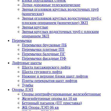
Блоки портальных стенок
Лотки дорожные телескопические
Звенья оголовков круглых водосточных труб
(конические)
Звенья оголовков круглых водосточных труб с
плоским опиранием (конические) ЗКП
Звенья круглые
Звенья круглых водосточных труб с плоским
опиранием ЗКП
Перемычки
Перемычки брусковые ПБ
Перемычки плитные ПП
Перемычки балочные ПГ
Перемычки фасадные ПФ
Лифтовые шахты
Шахта пассажирского лифта
Шахта грузового лифта
Нижние и верхние блоки шахт лифтов
Плиты перекрытия шахт лифтов
Тумбы
Опоры ЛЭП
Опоры центрифугированные железобетонные
Железобетонные опоры вл 10 кв
Бетонный пасынок (ПТ приставка)
ЖБ Опора ЛЭП 06 кв