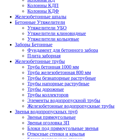
Колонны КДП
Колонны КДФ
Железобетонные шпалы
Бетонные Утяжелители
Утяжелители УБО
Утяжелители клиновидные
Утяжелители кольцевые
Заборы Бетонные
Фундамент для бетонного забора
Плита заборная
Железобетонные трубы
Труба бетонная 1000 мм
Труба железобетонная 800 мм
Трубы безнапорные раструбные
Трубы напорные раструбные
Трубы дорожные
Трубы коллекторов
Элементы водопропускной трубы
Железобетонные водопропускные трубы
Звенья водопропускных труб
Звенья прямоугольные
Звенья оголовка ЗП
Блоки под прямоугольные звенья
Откосные стенки и крылья