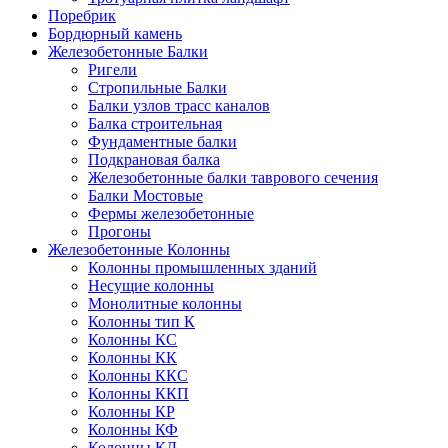
Поребрик
Бордюрный камень
Железобетонные Балки
Ригели
Стропильные Балки
Балки узлов трасс каналов
Балка строительная
Фундаментные балки
Подкрановая балка
Железобетонные балки таврового сечения
Балки Мостовые
Фермы железобетонные
Прогоны
Железобетонные Колонны
Колонны промышленных зданий
Несущие колонны
Монолитные колонны
Колонны тип К
Колонны КС
Колонны КК
Колонны ККС
Колонны ККП
Колонны КР
Колонны КФ
Колонны КД