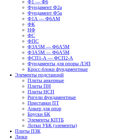
Ф1 — Ф6
Фундамент Ф2а
Фундамент Ф5а
Ф1А — Ф6АМ
ФК
НФ
ФС
ФПС
Ф3А5М — Ф6А5М
Ф3А5М — Ф6А5М
ФСП1-А — ФСП2-А
Фундаменты для опоры ЛЭП
Кросс-блоки фундаментные
Элементы подстанций
Плиты анкерные
Плиты ПН
Плиты НСП
Ригели фундаментные
Приставки ПТ
Анкер для опор
Бруски БК
Элементы КПТБ
Лотки УБК (элементы)
Плиты ПЗК
Люки