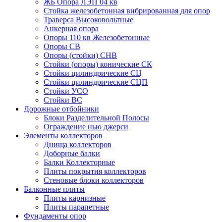
ЖБ Опора ЛЭП 04 кв
Стойка железобетонная вибрированная для опор
Траверса Высоковольтные
Анкерная опора
Опоры 110 кв Железобетонные
Опоры СВ
Опоры (стойки) СНВ
Стойки (опоры) конические СК
Стойки цилиндрические СЦ
Стойки цилиндрические СЦП
Стойки УСО
Стойки ВС
Дорожные отбойники
Блоки Разделительной Полосы
Ограждение нью джерси
Элементы коллекторов
Днища коллекторов
Доборные балки
Балки Коллекторные
Плиты покрытия коллекторов
Стеновые блоки коллекторов
Балконные плиты
Плиты карнизные
Плиты парапетные
Фундаменты опор