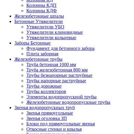
Колонны КДП
Колонны КДФ
Железобетонные шпалы
Бетонные Утяжелители
Утяжелители УБО
Утяжелители клиновидные
Утяжелители кольцевые
Заборы Бетонные
Фундамент для бетонного забора
Плита заборная
Железобетонные трубы
Труба бетонная 1000 мм
Труба железобетонная 800 мм
Трубы безнапорные раструбные
Трубы напорные раструбные
Трубы дорожные
Трубы коллекторов
Элементы водопропускной трубы
Железобетонные водопропускные трубы
Звенья водопропускных труб
Звенья прямоугольные
Звенья оголовка ЗП
Блоки под прямоугольные звенья
Откосные стенки и крылья