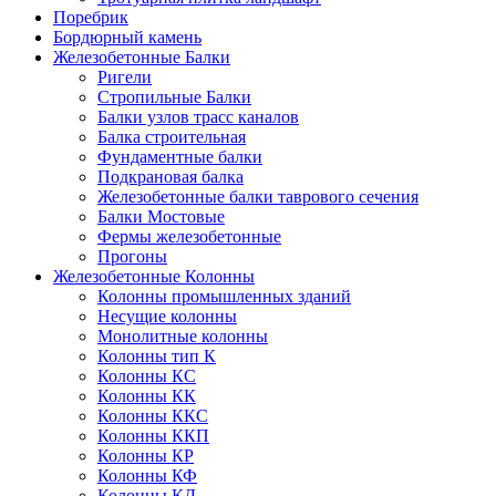
Поребрик
Бордюрный камень
Железобетонные Балки
Ригели
Стропильные Балки
Балки узлов трасс каналов
Балка строительная
Фундаментные балки
Подкрановая балка
Железобетонные балки таврового сечения
Балки Мостовые
Фермы железобетонные
Прогоны
Железобетонные Колонны
Колонны промышленных зданий
Несущие колонны
Монолитные колонны
Колонны тип К
Колонны КС
Колонны КК
Колонны ККС
Колонны ККП
Колонны КР
Колонны КФ
Колонны КД