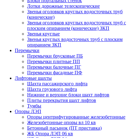
Блоки портальных стенок
Лотки дорожные телескопические
Звенья оголовков круглых водосточных труб
(конические)
Звенья оголовков круглых водосточных труб с
плоским опиранием (конические) ЗКП
Звенья круглые
Звенья круглых водосточных труб с плоским
опиранием ЗКП
Перемычки
Перемычки брусковые ПБ
Перемычки плитные ПП
Перемычки балочные ПГ
Перемычки фасадные ПФ
Лифтовые шахты
Шахта пассажирского лифта
Шахта грузового лифта
Нижние и верхние блоки шахт лифтов
Плиты перекрытия шахт лифтов
Тумбы
Опоры ЛЭП
Опоры центрифугированные железобетонные
Железобетонные опоры вл 10 кв
Бетонный пасынок (ПТ приставка)
ЖБ Опора ЛЭП 06 кв